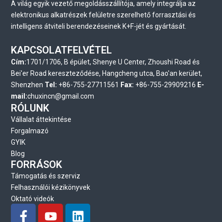
A világ egyik vezető megoldásszállítója, amely integrálja az
elektronikus alkatrészek felületre szerelhető forrasztási és
intelligens átviteli berendezéseinek K+F-jét és gyártását.
KAPCSOLATFELVÉTEL
Cím:
1701/1706, B épület, Shenye U Center, Zhoushi Road és
Bei'er Road kereszteződése, Hangcheng utca, Bao'an kerület,
Shenzhen
Tel:
+86-755-27711561
Fax:
+86-755-29909216
E-
mail:
chuxincn@gmail.com
RÓLUNK
Vállalat áttekintése
Forgalmazó
GYIK
Blog
FORRÁSOK
Támogatás és szerviz
Felhasználói kézikönyvek
Oktató videók
F
Y
L
a
o
i