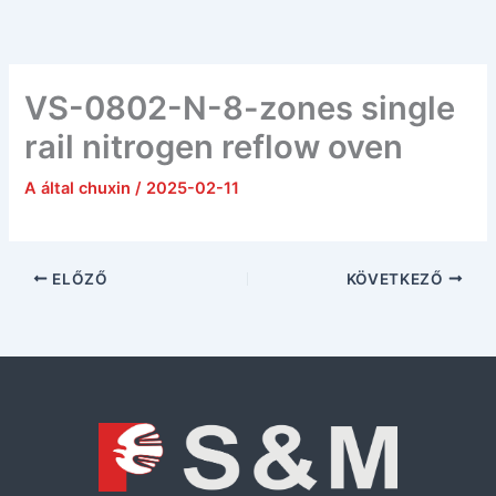
Ugrás
a
tartalomra
VS-0802-N-8-zones single
rail nitrogen reflow oven
A által
chuxin
/
2025-02-11
ELŐZŐ
KÖVETKEZŐ