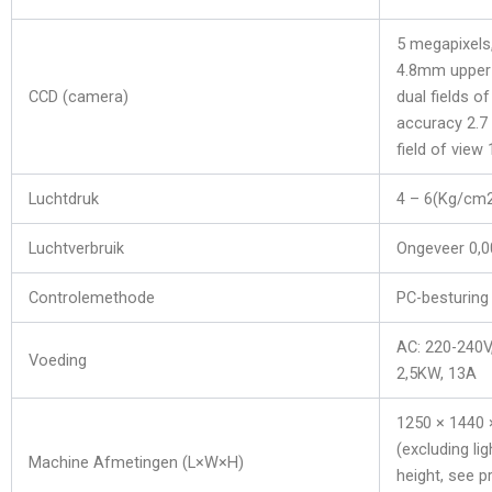
5 megapixels
4.8mm upper
CCD (camera)
dual fields of
accuracy 2.7
field of vie
Luchtdruk
4 – 6(Kg/c
Luchtverbruik
Ongeveer 0,
Controlemethode
PC-besturing
AC: 220-240V
Voeding
2,5KW, 13A
1250 × 1440
(excluding li
Machine Afmetingen (L×W×H)
height, see p