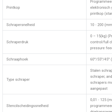
Programmee
Printkop
elektronisch
printkop (sta
Schrapersnelheid
10 - 200 (mm
0 – 15(kg) (
Schraperdruk
control/full 
pressure fee
Schraaphoek
60°/55°/45° (
Stalen schrap
schraper, an
Type schraper
schrapers m
aangepast
0,01 - 125 (
Stencilscheidingssnelheid
programmeer
drietrapsrege