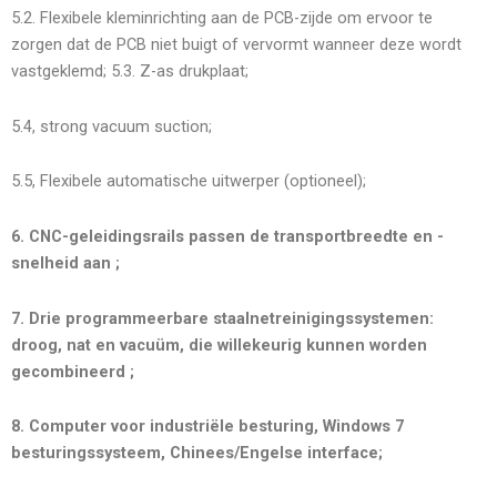
5.2. Flexibele kleminrichting aan de PCB-zijde om ervoor te
zorgen dat de PCB niet buigt of vervormt wanneer deze wordt
vastgeklemd; 5.3. Z-as drukplaat;
5.4, ​​strong vacuum suction;
5.5, Flexibele automatische uitwerper (optioneel);
6. CNC-geleidingsrails passen de transportbreedte en -
snelheid aan
;
7. Drie programmeerbare staalnetreinigingssystemen:
droog, nat en vacuüm, die willekeurig kunnen worden
gecombineerd
;
8. Computer voor industriële besturing, Windows
7
besturingssysteem, Chinees/Engelse interface;