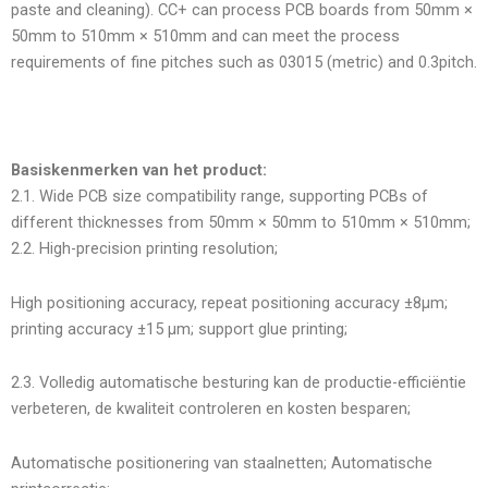
paste and cleaning). CC+ can process PCB boards from 50mm ×
50mm to 510mm × 510mm and can meet the process
requirements of fine pitches such as 03015 (metric) and 0.3pitch.
Basiskenmerken van het product:
2.1. Wide PCB size compatibility range, supporting PCBs of
different thicknesses from 50mm × 50mm to 510mm × 510mm;
2.2. High-precision printing resolution;
High positioning accuracy, repeat positioning accuracy ±8μm;
printing accuracy ±15 μm; support glue printing;
2.3. Volledig automatische besturing kan de productie-efficiëntie
verbeteren, de kwaliteit controleren en kosten besparen;
Automatische positionering van staalnetten; Automatische