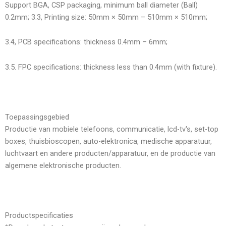
Support BGA, CSP packaging, minimum ball diameter (Ball)
0.2mm; 3.3, Printing size: 50mm × 50mm – 510mm × 510mm;
3.4, PCB specifications: thickness 0.4mm – 6mm;
3.5. FPC specifications: thickness less than 0.4mm (with fixture).
Toepassingsgebied
Productie van mobiele telefoons, communicatie, lcd-tv's, set-top
boxes, thuisbioscopen, auto-elektronica, medische apparatuur,
luchtvaart en andere producten/apparatuur, en de productie van
algemene elektronische producten.
Productspecificaties