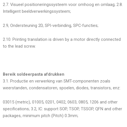
2.7. Visueel positioneringssysteem voor omhoog en omlaag; 2.8.
Intelligent beeldverwerkingssysteem;
2.9, Ondersteuning 2D, SPI-verbinding, SPC-functies;
2.10. Printing translation is driven by a motor directly connected
to the lead screw.
Bereik soldeerpasta afdrukken
3.1. Productie en verwerking van SMT-componenten zoals
weerstanden, condensatoren, spoelen, diodes, transistors, enz:
03015 (metric), 01005, 0201, 0402, 0603, 0805, 1206 and other
specifications; 3.2, IC: support SOP, TSOP, TSSOP, QFN and other
packages, minimum pitch (Pitch) 0.3mm;