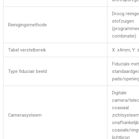
Droog reinigen
stofzuigen
Reinigingsmethode
(programmeer
combinatie)
Tabel verstelbereik
X: ±4mm; Y: 
Fiducials met
Type fiduciair beeld
standaardgeo
pads/openin
Digitale
camera/telec
coaxiaal
Camerasysteem
zichtsysteem
onafhankelijk
coaxiale/rin
lichtbron