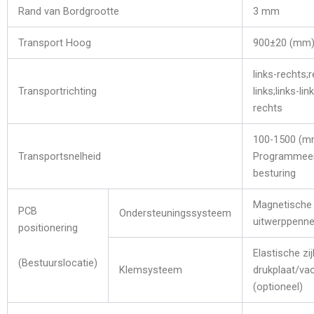
Rand van Bordgrootte
3 mm
Transport Hoog
900±20 (mm
links-rechts;
Transportrichting
links;links-lin
rechts
100-1500 (m
Transportsnelheid
Programmee
besturing
Magnetische
PCB
Ondersteuningssysteem
uitwerppenn
positionering
Elastische zi
(Bestuurslocatie)
Klemsysteem
drukplaat/va
(optioneel)