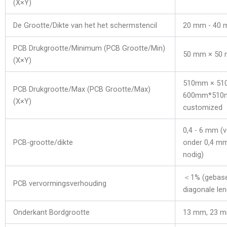
(X×Y)
De Grootte/Dikte van het het schermstencil
20 mm - 40
PCB Drukgrootte/Minimum (PCB Grootte/Min)
50 mm × 50
(X×Y)
510mm × 51
PCB Drukgrootte/Max (PCB Grootte/Max)
600mm*510m
(X×Y)
customized
0,4 - 6 mm (
PCB-grootte/dikte
onder 0,4 mm
nodig)
＜1% (gebase
PCB vervormingsverhouding
diagonale len
Onderkant Bordgrootte
13 mm, 23 mm