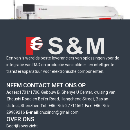
Een van 's werelds beste leveranciers van oplossingen voor de
integratie van R&D en productie van soldeer- en intelligente
Vacuüm Reflow-solderen
transferapparatuur voor elektronische componenten.
NEEM CONTACT MET ONS OP
Adres:
1701/1706, Gebouw B, Shenye U Center, kruising van
Zhoushi Road en Bei'er Road, Hangcheng Street, Bao'an-
district, Shenzhen
Tel:
+86-755-27711561
Fax:
+86-755-
29909216
E-mail:
chuxincn@gmail.com
OVER ONS
Bedrijfsoverzicht