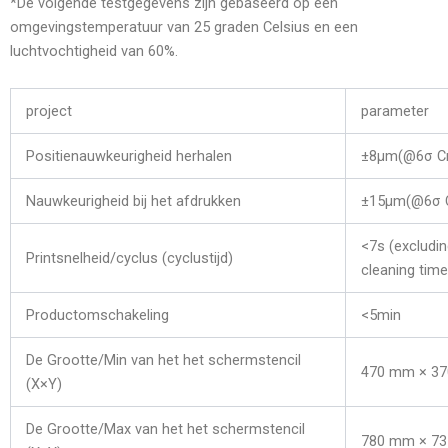
*De volgende testgegevens zijn gebaseerd op een
omgevingstemperatuur van 25 graden Celsius en een
luchtvochtigheid van 60%.
project
parameter
Positienauwkeurigheid herhalen
±8µm(@6σ C
Nauwkeurigheid bij het afdrukken
±15μm(@6σ 
<7s (excludin
Printsnelheid/cyclus (cyclustijd)
cleaning time
Productomschakeling
<5min
De Grootte/Min van het het schermstencil
470 mm × 3
(X×Y)
De Grootte/Max van het het schermstencil
780 mm × 7