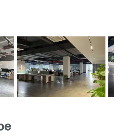
下
一
个
pe