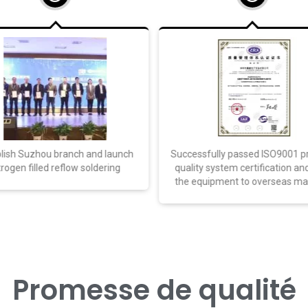
ssfully passed ISO9001 product
All products have passed 
ty system certification and sold
certification and obtained par
equipment to overseas markets
patent certificates
Promesse de qualité
 de gestion de la qualité de l'entreprise a obtenu le certificat 
qualité des produits en les intégrant pleinement dans le circuit d