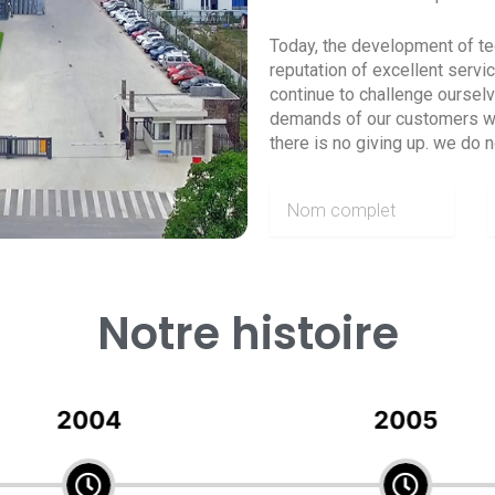
Today, the development of te
reputation of excellent servi
continue to challenge oursel
demands of our customers wit
there is no giving up. we do n
N
o
m
u
c
r
o
r
Notre histoire
m
i
p
l
l
e
2005
2008
t