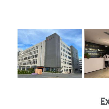
上
一
个
E