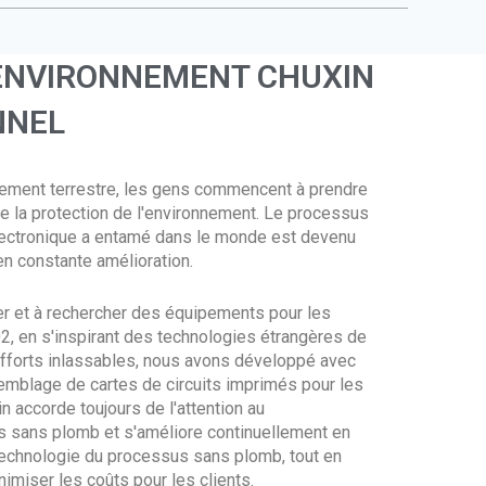
FR
IT
'ENVIRONNEMENT CHUXIN
HU
NNEL
NL
PL
nnement terrestre, les gens commencent à prendre
RO
e la protection de l'environnement. Le processus
SL
électronique a entamé dans le monde est devenu
en constante amélioration.
FI
TR
r et à rechercher des équipements pour les
FY
, en s'inspirant des technologies étrangères de
efforts inlassables, nous avons développé avec
HE
mblage de cartes de circuits imprimés pour les
KO
 accorde toujours de l'attention au
sans plomb et s'améliore continuellement en
JA
 technologie du processus sans plomb, tout en
imiser les coûts pour les clients.