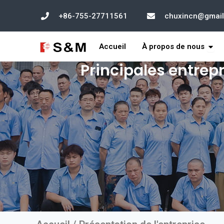
Skip
+86-755-27711561
chuxincn@gmai
to
content
Ouvr
Accueil
À propos de nous
Principales entrep