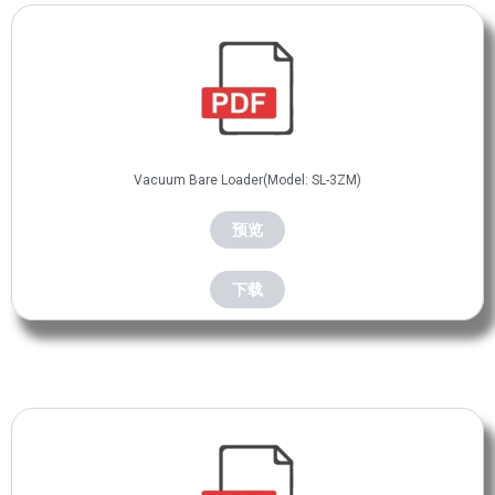
Vacuum Bare Loader(Model: SL-3ZM)
预览
下载