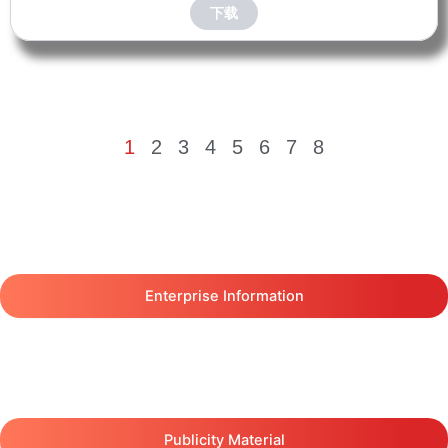
下载
1
2
3
4
5
6
7
8
Enterprise Information
Publicity Material