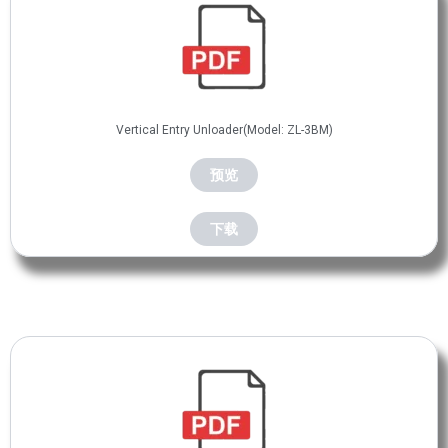
a
a
a
a
a
a
a
a
g
g
g
g
g
g
g
g
e
e
e
e
e
e
e
e
Vertical Entry Unloader(Model: ZL-3BM)
预览
下载