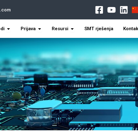
l.com
s
打开 Products
打开 Application
打开 Resources
odi
Prijava
Resursi
SMT rješenja
Kontak