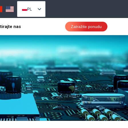
PL
EN_US
tirajte nas
Zatražite ponudu
AR
PT
RU
VI
ES
TH
ID
SR
CS
DA
DE