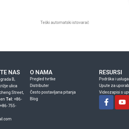
Teški automatski istovarač
TE NAS
O NAMA
RESURSI
Pregled tvrtke
Podrška i usluga
grada B,
Distributer
Upute za upora
ižje ulica
Često postavljana pitanja
Videozapisi s u
gcheng Street,
F
J
Blog
hen
Tel:
+86-
a
u
+86-755-
c
t
e
j
il.com
b
u