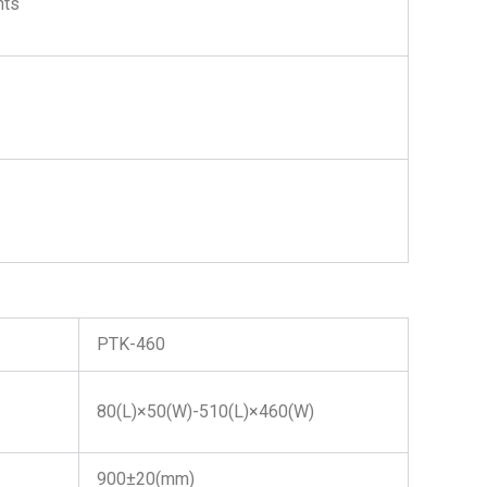
nts
PTK-460
80(L)×50(W)-510(L)×460(W)
900±20(mm)