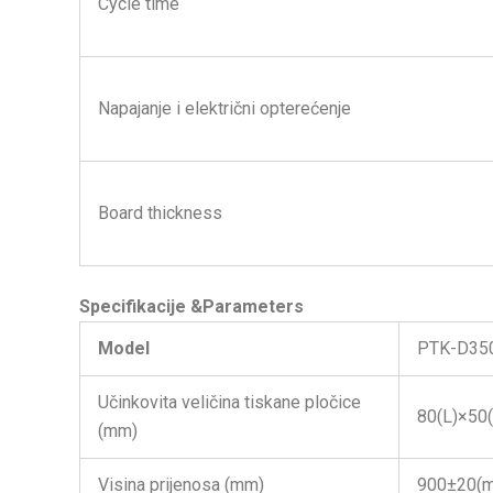
Cycle time
Napajanje i električni opterećenje
Board thickness
Specifikacije
&Parameters
Model
PTK-D35
Učinkovita veličina tiskane pločice
80(L)×50
(mm)
Visina prijenosa (mm)
900±20(