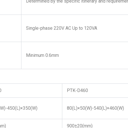
Determined by the specific itinerary and requireme
Single-phase 220V AC Up to 120VA
Minimum 0.6mm
0
PTK-D460
(W)-450(L)×350(W)
80(L)×50(W)-540(L)×460(W)
mm)
900±20(mm)