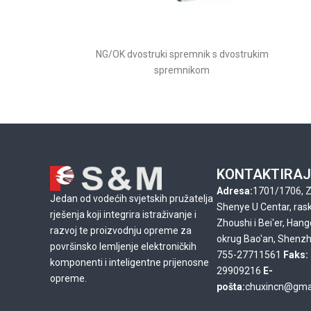
NG/OK dvostruki spremnik s dvostrukim
spremnikom
KONTAKTIRAJ
Adresa:
1701/1706, Z
Jedan od vodećih svjetskih pružatelja
Shenye U Centar, raskr
rješenja koji integrira istraživanje i
Zhoushi i Bei'er, Han
razvoj te proizvodnju opreme za
okrug Bao'an, Shenz
površinsko lemljenje elektroničkih
755-27711561
Faks:
komponenti i inteligentne prijenosne
29909216
E-
opreme.
pošta:
chuxincn@gma