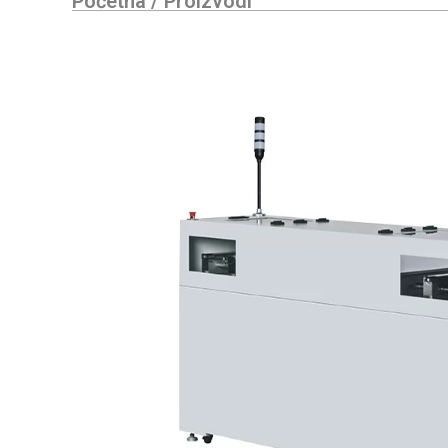
Početna
/
Proizvodi