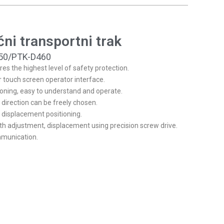
FR
HR
čni transportni trak
IT
HU
350/PTK-D460
s the highest level of safety protection.
NL
r touch screen operator interface.
RO
tioning, easy to understand and operate.
 direction can be freely chosen.
SL
 displacement positioning.
FI
h adjustment, displacement using precision screw drive.
munication.
TR
FY
HE
KO
JA