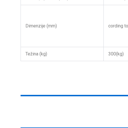
Dimenzije (mm)
cording t
Težina (kg)
300(kg)