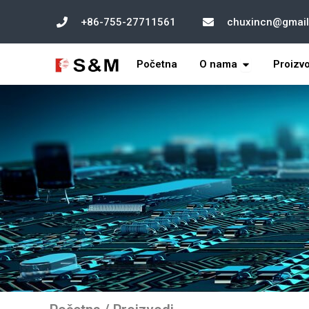
跳
+86-755-27711561
chuxincn@gmai
至
内
打开 About U
容
Početna
O nama
Proizv